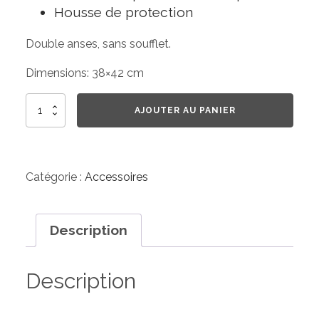
Housse de protection
Double anses, sans soufflet.
Dimensions: 38×42 cm
quantité
AJOUTER AU PANIER
de
Tote
Bag
Catégorie :
Accessoires
Description
Description