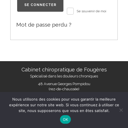
SE CONNECTER
Se souvenir de moi
Mot de passe perdu ?
Cabinet chiropratique de Fougères
Spécialisé dans les douleurs chroniques
48 Avenue Georges Pompidou
(rez-de-chaussée)
35300 Fougères
Nous utilisons des cookies pour vous garantir la meilleure
02 57 70 00 47
expérience sur notre site web. Si vous continuez à utiliser ce
site, nous supposerons que vous en êtes satisfait.
Heures d’ouverture
Du lundi au vendredi : 8h30–19h00
OK